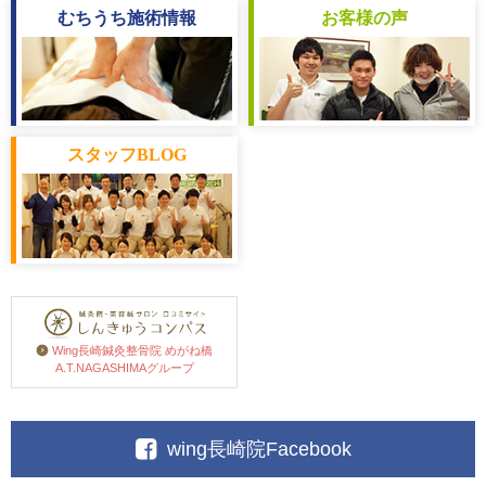
むちうち
施術情報
お客様
の声
スタッフ
BLOG
Wing長崎鍼灸整骨院 めがね橋
A.T.NAGASHIMAグループ
wing長崎院Facebook