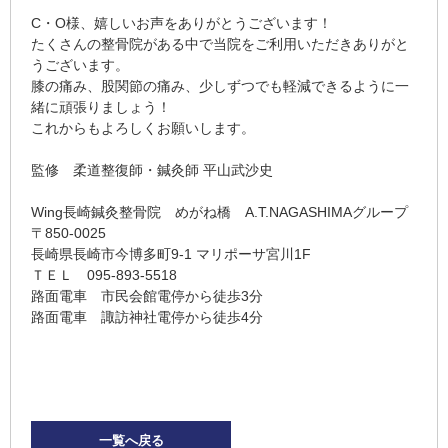
C・O様、嬉しいお声をありがとうございます！
たくさんの整骨院がある中で当院をご利用いただきありがと
うございます。
膝の痛み、股関節の痛み、少しずつでも軽減できるように一
緒に頑張りましょう！
これからもよろしくお願いします。
監修 柔道整復師・鍼灸師 平山武沙史
Wing長崎鍼灸整骨院 めがね橋 A.T.NAGASHIMAグループ
〒850-0025
長崎県長崎市今博多町9-1 マリポーサ宮川1F
ＴＥＬ 095-893-5518
路面電車 市民会館電停から徒歩3分
路面電車 諏訪神社電停から徒歩4
分
一覧へ戻る