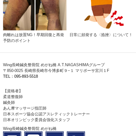
肉離れは放置NG！早期回復と再発
日常に頻発する〈捻挫〉について！
予防のポイント
Wing長崎鍼灸整骨院 めがね橋 A.T.NAGASHIMAグループ
〒850-0025 長崎県長崎市今博多町９−１ マリポーサ宮川１F
TEL：095-893-5518
【資格者】
柔道整復師
鍼灸師
あん摩マッサージ指圧師
日本スポーツ協会公認アスレティックトレーナー
日本オリンピック委員会強化スタッフ
Wing長崎鍼灸整骨院 めがね橋