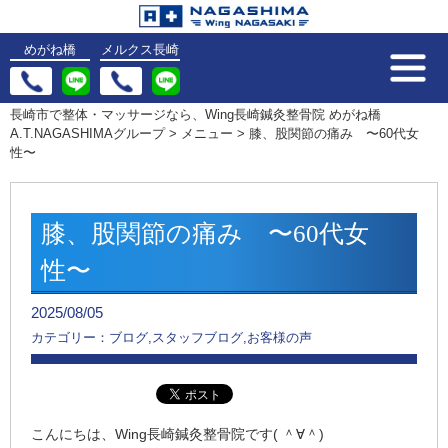
めがね橋
メルクス長崎
長崎市で整体・マッサージなら、Wing長崎鍼灸整骨院 めがね橋
A.T.NAGASHIMAグループ
>
メニュー
>
膝、股関節の痛み 〜60代女
性〜
膝、股関節の痛み 〜60代女
性〜
2025/08/05
カテゴリー：ブログ,スタッフブログ,お客様の声
こんにちは、Wing長崎鍼灸整骨院です( ＾∀＾)