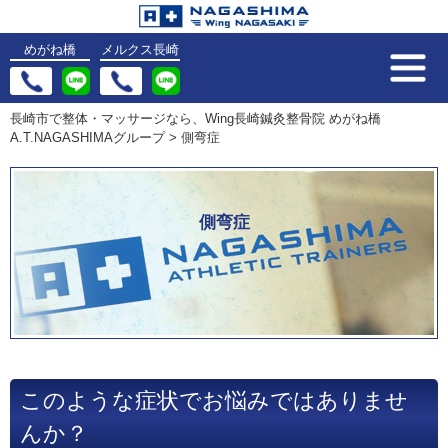
めがね橋
メルクス長崎
長崎市で整体・マッサージなら、Wing長崎鍼灸整骨院 めがね橋
A.T.NAGASHIMAグループ
>
側弯症
側弯症
このような症状でお悩みではありませ
んか？