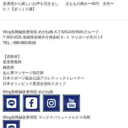
患者様から嬉しいお声を頂きまし
太ももの痛み〜40代 女性〜
た！【ぎっくり腰】
Wing長崎鍼灸整骨院 めがね橋 A.T.NAGASHIMAグループ
〒850-0025 長崎県長崎市今博多町９−１ マリポーサ宮川１F
TEL：095-893-5518
【資格者】
柔道整復師
鍼灸師
あん摩マッサージ指圧師
日本スポーツ協会公認アスレティックトレーナー
日本オリンピック委員会強化スタッフ
Wing長崎鍼灸整骨院 めがね橋
Wing長崎鍼灸整骨院 マックスバリューメルクス長崎