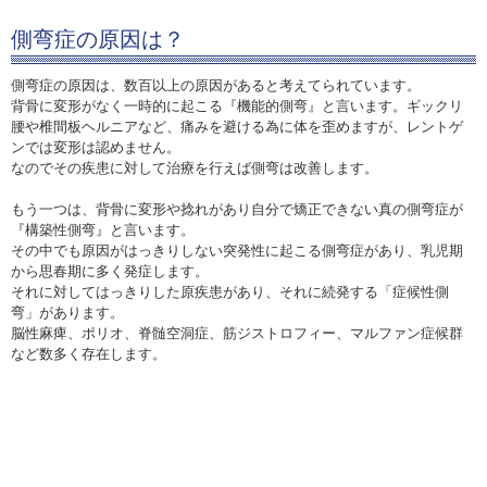
側弯症の原因は？
側弯症の原因は、数百以上の原因があると考えてられています。
背骨に変形がなく一時的に起こる『機能的側弯』と言います。ギックリ
腰や椎間板ヘルニアなど、痛みを避ける為に体を歪めますが、レントゲ
ンでは変形は認めません。
なのでその疾患に対して治療を行えば側弯は改善します。
もう一つは、背骨に変形や捻れがあり自分で矯正できない真の側弯症が
『構築性側弯』と言います。
その中でも原因がはっきりしない突発性に起こる側弯症があり、乳児期
から思春期に多く発症します。
それに対してはっきりした原疾患があり、それに続発する「症候性側
弯」があります。
脳性麻痺、ポリオ、脊髄空洞症、筋ジストロフィー、マルファン症候群
など数多く存在します。