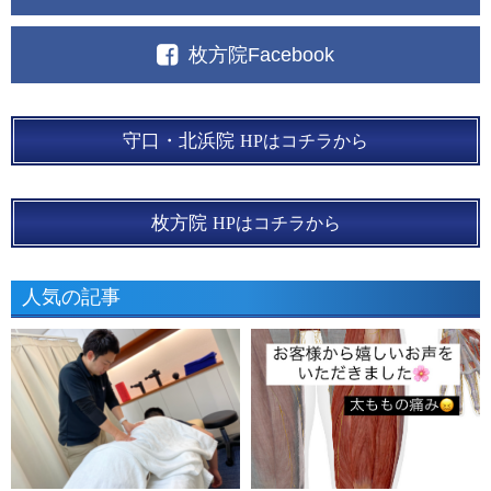
枚方院Facebook
守口・北浜院
HPはコチラから
枚方院
HPはコチラから
人気の記事