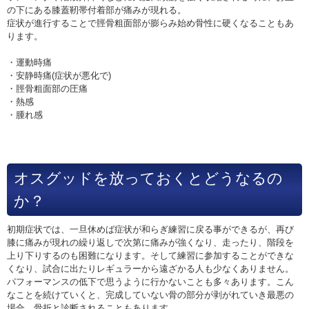
の下にある膝蓋靭帯付着部が痛みが現れる。
症状が進行することで脛骨粗面部が膨らみ始め骨性に硬くなることもあ
ります。
・運動時痛
・安静時痛(症状が悪化で)
・脛骨粗面部の圧痛
・熱感
・腫れ感
オスグッドを放っておくとどうなるの
か？
初期症状では、一旦休めば症状が和らぎ練習に戻る事ができるが、再び
膝に痛みが現れの繰り返しで次第に痛みが強くなり、走ったり、階段を
上り下りするのも困難になります。そして練習に参加することができな
くなり、試合に出たりレギュラーから遠ざかる人も少なくありません。
パフォーマンスの低下で思うように行かないことも多々あります。こん
なことを続けていくと、完成していない骨の部分が剥がれていき最悪の
場合、骨折と診断されることもあります。