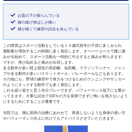
お皿の下が膨らんでいる
膝の曲げ伸ばしが痛い
膝が痛くて練習や試合を休んでいる
この障害はスポーツ活動をしている１０歳代前半の子供に多くみられ、
運動量が増加するこの時期に多く発症します。オーバーユースで膝に痛
みが出始めて、スポーツ活動を一時的に中止すると痛みが和らぎます。
ですが、再び始めると痛みが出現します。
走る動作が多い陸上競技の長距離、短距離、マラソンランナー、ジャン
プや走る動作が多いバスケットボール、バレーボールなどもあります。
その他にも、野球の練習中で体力をつけるためのランニングやサッカー
のようにキックする動作でも多く発症します。
これを繰り返すと思う存分プレーできず、パフォーマンス低下にも繋が
ってきます。大事な試合で100％の力を発揮できずに悔いを残さないよう
にするためにすることが重要です。
当院では、痛む箇所の治療にあわせて、再発しないような身体の使い方
やパフォーマンス向上に向けてもアドバイスさせていただきます。