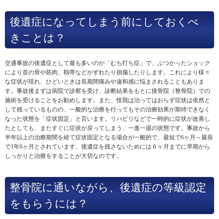
後遺症になってしまう前にしておくべ
きことは？
交通事故の後遺症として最も多いのが「むち打ち症」で、ぶつかったショック
により首の骨や筋肉、靱帯などがずれたり損傷したりします。これにより様々
な症状が現れ、ひどいときは長期間痛みや違和感に悩まされることもありま
す。事故後まずは病院で診察を受け、診断結果をもとに接骨院（整骨院）での
施術を受けることをお勧めします。また、怪我は治ってはおらず症状は依然と
して残っているものの、一般的な治療を行ってもその治療効果が期待できなく
なった状態を「症状固定」と言います。リハビリなどで一時的に症状が改善し
たとしても、またすぐに症状が戻ってしまう、一進一退の状態です。事故から
半年以上の治療期間を経て症状固定となる場合が一般的で、最短で6ヶ月～最長
で1年6ヶ月とされています。後遺症を残さないためには６ヶ月までに早期から
しっかりと治療をすることが大切なのです。
整骨院に通いながら、後遺症の等級認定
をもらうには？