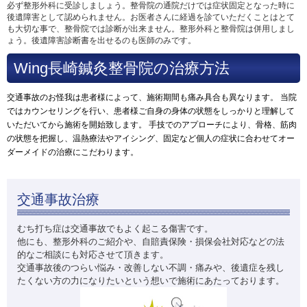
必ず整形外科に受診しましょう。整骨院の通院だけでは症状固定となった時に
後遺障害として認められません。お医者さんに経過を診ていただくことはとて
も大切な事で、整骨院では診断が出来ません。整形外科と整骨院は併用しまし
ょう。後遺障害診断書を出せるのも医師のみです。
Wing長崎鍼灸整骨院の治療方法
交通事故のお怪我は患者様によって、施術期間も痛み具合も異なります。 当院
ではカウンセリングを行い、患者様ご自身の身体の状態をしっかりと理解して
いただいてから施術を開始致します。 手技でのアプローチにより、骨格、筋肉
の状態を把握し、温熱療法やアイシング、固定など個人の症状に合わせてオー
ダーメイドの治療にこだわります。
交通事故治療
むち打ち症は交通事故でもよく起こる傷害です。
他にも、整形外科のご紹介や、自賠責保険・損保会社対応などの法
的なご相談にも対応させて頂きます。
交通事故後のつらい悩み・改善しない不調・痛みや、後遺症を残し
たくない方の力になりたいという想いで施術にあたっております。