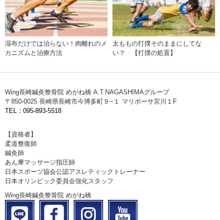
湿布だけでは治らない！肉離れのメ
太ももの打撲そのままにしてな
カニズムと治療方法
い？ 【打撲の処置】
Wing長崎鍼灸整骨院 めがね橋 A.T.NAGASHIMAグループ
〒850-0025 長崎県長崎市今博多町９−１ マリポーサ宮川１F
TEL：095-893-5518
【資格者】
柔道整復師
鍼灸師
あん摩マッサージ指圧師
日本スポーツ協会公認アスレティックトレーナー
日本オリンピック委員会強化スタッフ
Wing長崎鍼灸整骨院 めがね橋