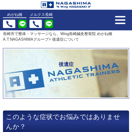
めがね橋
メルクス長崎
長崎市で整体・マッサージなら、Wing長崎鍼灸整骨院 めがね橋
A.T.NAGASHIMAグループ
>
後遺症について
後遺症
このような症状でお悩みではありませ
んか？