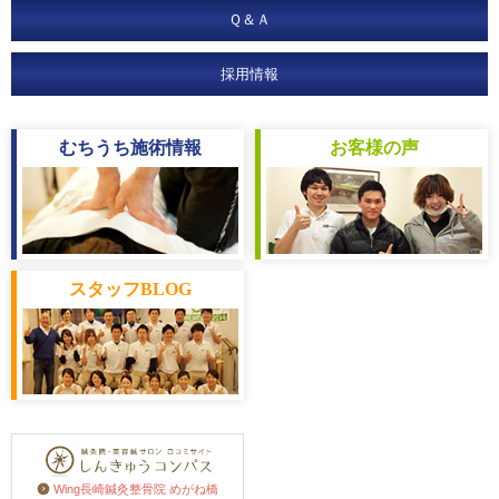
Ｑ＆Ａ
採用情報
むちうち
施術情報
お客様
の声
スタッフ
BLOG
Wing長崎鍼灸整骨院 めがね橋