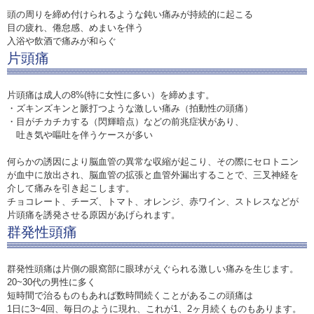
頭の周りを締め付けられるような鈍い痛みが持続的に起こる
目の疲れ、倦怠感、めまいを伴う
入浴や飲酒で痛みが和らぐ
片頭痛
片頭痛は成人の8%(特に女性に多い）を締めます。
・ズキンズキンと脈打つような激しい痛み（拍動性の頭痛）
・目がチカチカする（閃輝暗点）などの前兆症状があり、
吐き気や嘔吐を伴うケースが多い
何らかの誘因により脳血管の異常な収縮が起こり、その際にセロトニン
が血中に放出され、脳血管の拡張と血管外漏出することで、三叉神経を
介して痛みを引き起こします。
チョコレート、チーズ、トマト、オレンジ、赤ワイン、ストレスなどが
片頭痛を誘発させる原因があげられます。
群発性頭痛
群発性頭痛は片側の眼窩部に眼球がえぐられる激しい痛みを生じます。
20~30代の男性に多く
短時間で治るものもあれば数時間続くことがあるこの頭痛は
1日に3~4回、毎日のように現れ、これが1、2ヶ月続くものもあります。