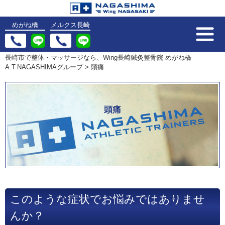
めがね橋
メルクス長崎
長崎市で整体・マッサージなら、Wing長崎鍼灸整骨院 めがね橋
A.T.NAGASHIMAグループ
>
頭痛
頭痛
このような症状でお悩みではありませ
んか？