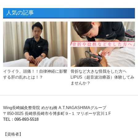
人気の記事
イライラ、頭痛！！自律神経に影響
骨折など大きな怪我をした方ヘ
する肝の乱れとは！？
LIPUS（超音波治療器）体験してみ
ませんか？
Wing長崎鍼灸整骨院 めがね橋 A.T.NAGASHIMAグループ
〒850-0025 長崎県長崎市今博多町９−１ マリポーサ宮川１F
TEL：095-893-5518
【資格者】