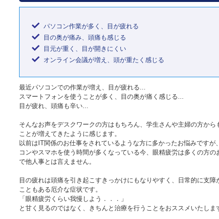
パソコン作業が多く、目が疲れる
目の奥が痛み、頭痛も感じる
目元が重く、目が開きにくい
オンライン会議が増え、頭が重たく感じる
最近パソコンでの作業が増え、目が疲れる...
スマートフォンを使うことが多く、目の奥が痛く感じる...
目が疲れ、頭痛も辛い...
そんなお声をデスクワークの方はもちろん、学生さんや主婦の方から
ことが増えてきたように感じます。
以前はIT関係のお仕事をされているような方に多かったお悩みですが
コンやスマホを使う時間が多くなっている今、眼精疲労は多くの方の
で他人事とは言えません。
目の疲れは頭痛を引き起こすきっかけにもなりやすく、日常的に支障
こともある厄介な症状です。
「眼精疲労くらい我慢しよう．．．」
と甘く見るのではなく、きちんと治療を行うことをおススメいたし