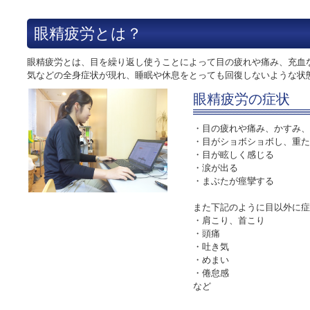
眼精疲労とは？
眼精疲労とは、目を繰り返し使うことによって目の疲れや痛み、充血
気などの全身症状が現れ、睡眠や休息をとっても回復しないような状
眼精疲労の症状
・目の疲れや痛み、かすみ、
・目がショボショボし、重た
・目が眩しく感じる
・涙が出る
・まぶたが痙攣する
また下記のように目以外に症
・肩こり、首こり
・頭痛
・吐き気
・めまい
・倦怠感
など