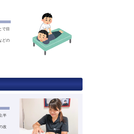
とで目
などの
上半
の改