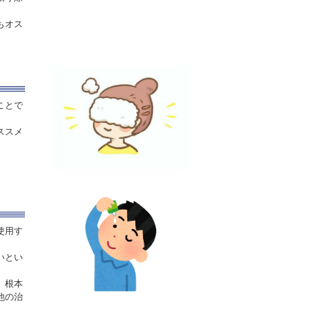
もオス
ことで
ススメ
使用す
いとい
、根本
他の治