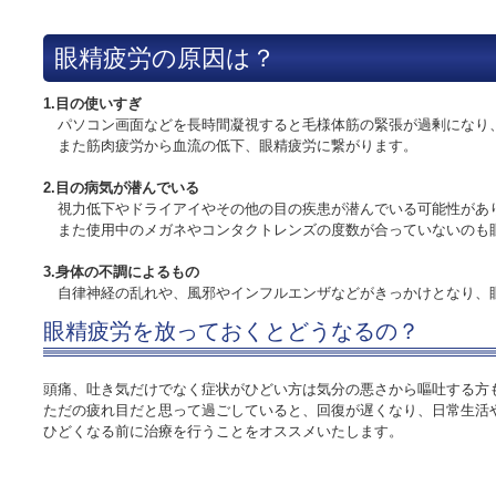
眼精疲労の原因は？
1.目の使いすぎ
パソコン画面などを長時間凝視すると毛様体筋の緊張が過剰になり
また筋肉疲労から血流の低下、眼精疲労に繋がります。
2.目の病気が潜んでいる
視力低下やドライアイやその他の目の疾患が潜んでいる可能性があ
また使用中のメガネやコンタクトレンズの度数が合っていないのも
3.身体の不調によるもの
自律神経の乱れや、風邪やインフルエンザなどがきっかけとなり、
眼精疲労を放っておくとどうなるの？
頭痛、吐き気だけでなく症状がひどい方は気分の悪さから嘔吐する方
ただの疲れ目だと思って過ごしていると、回復が遅くなり、日常生活
ひどくなる前に治療を行うことをオススメいたします。