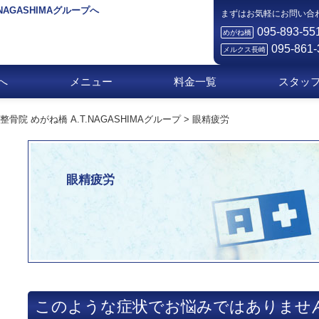
.NAGASHIMAグループへ
まずはお気軽にお問い合
095-893-55
めがね橋
095-861-
メルクス長崎
へ
メニュー
料金一覧
スタッ
院 めがね橋 A.T.NAGASHIMAグループ
>
眼精疲労
眼精疲労
このような症状でお悩みではありませ