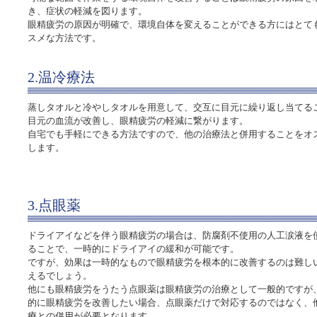
き、症状の軽減を図ります。
眼精疲労の原因が明確で、環境自体を変えることができる方にはとて
スメな方法です。
2.温冷療法
蒸しタオルと冷やしタオルを用意して、交互に目元に繰り返し当てる
目元の血流が改善し、眼精疲労の軽減に繋がります。
自宅でも手軽にできる方法ですので、他の治療法と併用することをオ
します。
3.点眼薬
ドライアイなどを伴う眼精疲労の場合は、防腐剤不使用の人工涙液を
ることで、一時的にドライアイの緩和が可能です。
ですが、効果は一時的なもので眼精疲労を根本的に改善するのは難し
えるでしょう。
他にも眼精疲労をうたう点眼薬は眼精疲労の治療として一般的ですが
的に眼精疲労を改善したい場合、点眼薬だけで対応するのではなく、
療との併用が必要となります。