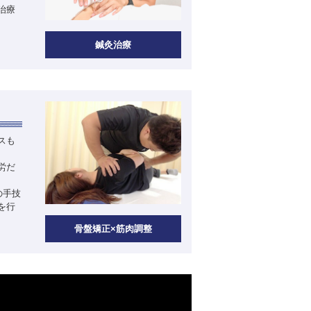
治療
鍼灸治療
スも
労だ
の手技
を行
骨盤矯正×筋肉調整