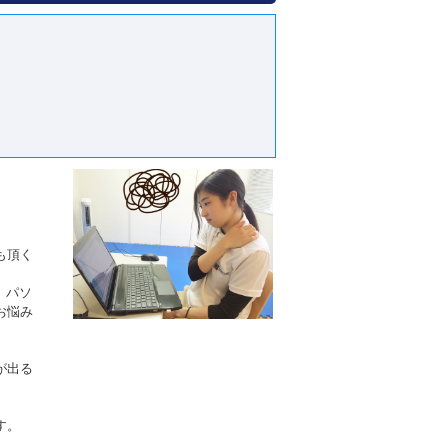
も頂く
、パソ
お悩み
が出る
ます。