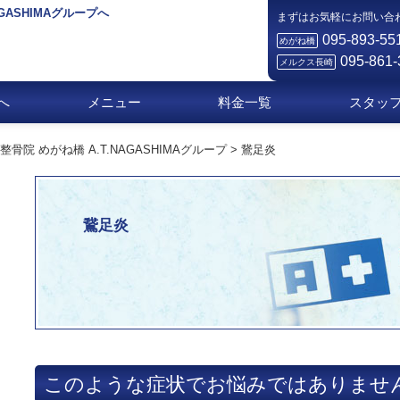
AGASHIMAグループへ
まずはお気軽にお問い合
095-893-55
めがね橋
095-861-
メルクス長崎
へ
メニュー
料金一覧
スタッ
院 めがね橋 A.T.NAGASHIMAグループ
>
鵞足炎
鵞足炎
このような症状でお悩みではありませ