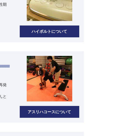
性期
ハイボルトについて
再発
んと
アスリハコースについて