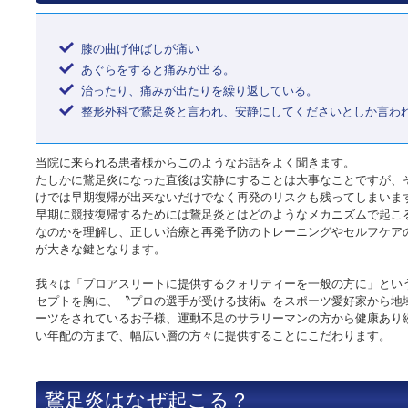
膝の曲げ伸ばしが痛い
あぐらをすると痛みが出る。
治ったり、痛みが出たりを繰り返している。
整形外科で鵞足炎と言われ、安静にしてくださいとしか言わ
当院に来られる患者様からこのようなお話をよく聞きます。
たしかに鵞足炎になった直後は安静にすることは大事なことですが、
けでは早期復帰が出来ないだけでなく再発のリスクも残ってしまいま
早期に競技復帰するためには鵞足炎とはどのようなメカニズムで起こ
なのかを理解し、正しい治療と再発予防のトレーニングやセルフケア
が大きな鍵となります。
我々は「プロアスリートに提供するクォリティーを一般の方に」とい
セプトを胸に、〝プロの選手が受ける技術〟をスポーツ愛好家から地
ーツをされているお子様、運動不足のサラリーマンの方から健康あり
い年配の方まで、幅広い層の方々に提供することにこだわります。
鵞足炎はなぜ起こる？