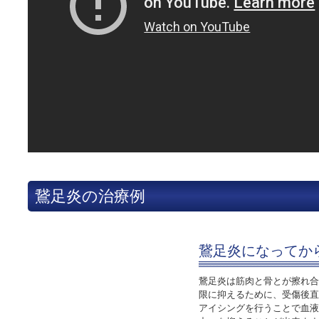
鵞足炎の治療例
鵞足炎になってか
鵞足炎は筋肉と骨とが擦れ合
限に抑えるために、受傷後直
アイシングを行うことで血液