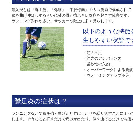
鵞足炎とは「縫工筋」「薄筋」「半腱様筋」の３つ筋肉で構成されて
膝を曲げ伸ばしするさいに膝の骨と擦れ合い炎症を起こす障害です。
ランニング動作が多い、サッカーや陸上に多く見られます。
以下のような特徴
生しやすい状態で
・筋力不足
・筋力のアンバランス
・柔軟性の欠如
・オーバーワークによる筋疲
・ウォーミングアップ不足
鵞足炎の症状は？
ランニングなどで膝を強く曲げたり伸ばしたりを繰り返すことによっ
します。そうなると押すだけで痛みが出たり、膝を曲げるだけでも痛