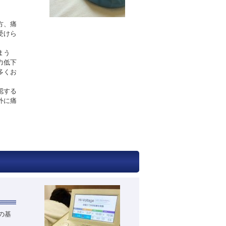
方、痛
受けら
まう
力低下
多くお
認する
外に痛
の基