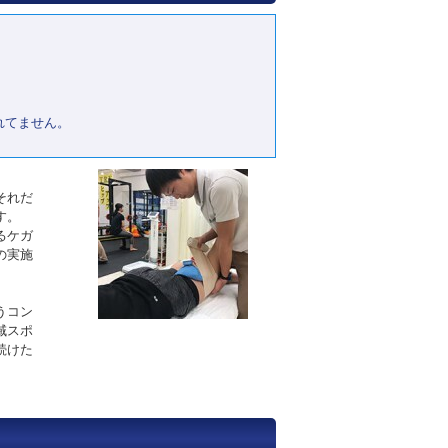
れてません。
それだ
す。
るケガ
の実施
うコン
域スポ
続けた