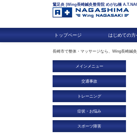
鵞足炎 |Wing長崎鍼灸整骨院 めがね橋 A.T.N
トップページ
はじめての方
長崎市で整体・マッサージなら、Wing長崎鍼灸整骨
メインメニュー
交通事故
トレーニング
症状・お悩み
スポーツ障害