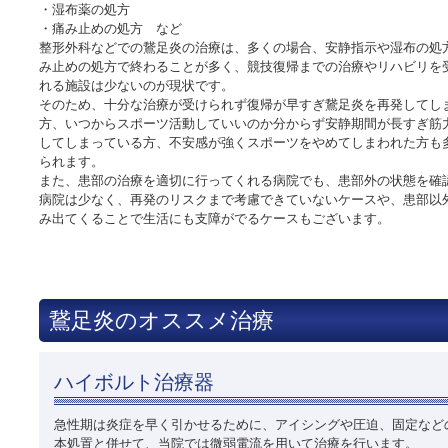
・湿布薬の処方
・痛み止めの処方 など
整形外科などでの鵞足炎の治療は、多くの場合、安静指示や湿布の処
み止めの処方で終わることが多く、競技復帰までの治療やリハビリを
れる施設は少ないのが現状です。
そのため、十分な治療が受けられず復帰が早すぎ鵞足炎を再発してし
方、いつからスポーツ活動していいのか分からず安静期間が長すぎ筋
してしまっている方、不安感が強くスポーツをやめてしまわれた方も
られます。
また、患部の治療を適切に行ってくれる病院でも、患部外の状態を確
病院は少なく、再発のリスクまで考慮できていないケースや、患部以
み出てくることで生活にも支障がでるケースもございます。
鵞足炎のオススメ治療
ハイボルト治療器
急性期は炎症を早く引かせるために、アイシングや圧迫、固定など
本処置と併せて、当院では微弱電流を用いて治療を行います。