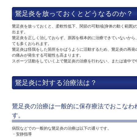
鵞足炎を放っておくとどうなるのか？
鵞足炎を放っておくと、柔軟性低下、関節の可動域(身体の動く範囲)
出ます。
鵞足炎を正しく治しておらず、原因を根本的に治療できていないから
ても多くおられます。
鵞足炎は怪我をした箇所をかばうように活動するため、鵞足炎の再発
の痛みが発生する可能性も高まります。
スポーツ活動をしていく上で鵞足炎の治療を行わない、または途中で
鵞足炎に対する治療法は？
鵞足炎の治療は一般的に保存療法でおこなわ
す。
病院などでの一般的な鵞足炎の治療は以下の通りです。
・安静指導