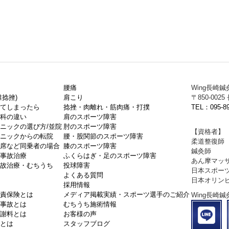
腰痛
Wing長崎鍼
捻挫)
肩こり
〒850-0
てしまったら
捻挫・肉離れ・筋肉痛・打撲
TEL：095-89
科の違い
肩のスポーツ障害
ニックの選び方/並院
肘のスポーツ障害
【資格者】
ニックからの転院
腰・股関節のスポーツ障害
柔道整復師
席など同乗者の場合
膝のスポーツ障害
鍼灸師
事故治療
ふくらはぎ・足のスポーツ障害
あん摩マッ
故治療・むちうち
投球障害
日本スポー
よくある質問
日本オリン
採用情報
責保険とは
メディア掲載実績・スポーツ選手のご紹介
Wing長崎
事故とは
むちうち施術情報
謝料とは
お客様の声
とは
スタッフブログ