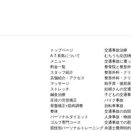
トップページ
交通事故治療
A.T.長島について
むちうち症(頚椎
メニュー
交通事故に遭っ
料金一覧
整骨院と整形外
スタッフ紹介
整形外科・クリ
店舗紹介・アクセス
整形外科・クリ
マッサージ
助手席・後部座
ストレッチ
妊婦さんの交通
鍼灸治療
子どもの交通事
産後の骨盤
矯正
バイク事故
骨盤矯正×筋肉調整
自転車事故
整体
交通事故の自賠
パーソナルダイエット
人身事故・物損
ゴルフ専門コース
交通事故での慰
競技別パーソナルトレーニング
弁護士費用特約