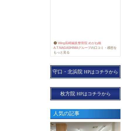
Wing長崎鍼灸整骨院 めがね橋
A.T.NAGASHIMAグループ
の口コミ・感想を
もっと見る
守口・北浜院
HPはコチラから
枚方院
HPはコチラから
人気の記事