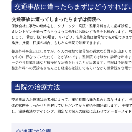
交通事故に遭ったらまずはどうすれば
交通事故に遭ってしまったらまずは病院へ
保険会社に事故の連絡をし、クリニック・病院・整形外科さんに必ず診察し
えレントゲンを撮ってもらうように先生にお願いする事をお勧めします。 
しょう。 骨折、脱臼の場合、リハビリ、包帯交換は整骨院でも対応できます
捻挫、挫傷、打撲の場合、もちろん当院で治療できます。
整形外科を主とはしますが、ケガの種類で整骨院の得意な分野も沢山あります
を中心に行なっていただくことが多いです。整骨院では確かに診断は出来ま
ージや可動域訓練など積極的な治療を行うことが出来ます。当院は予約制で
整形外科への受診もきちんとし経過を確認してもらいながら整骨院を併用す
当院の治療方法
交通事故のお怪我は患者様によって、施術期間も痛み具合も異なります。 
体の状態をしっかりと理解していただいてから施術を開始致します。 手技
し、温熱療法やアイシング、固定など個人の症状に合わせてオーダーメイド
交通事故治療