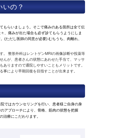
いいの？
てもらいましょう。そこで痛みのある箇所は全て伝
後々、痛みが出た場合も必ず診てもらうようにしま
。(ただし医師の同意が必要) むちうち、肉離れ、
。 整形外科はレントゲンMRIの画像診断や投薬等
せんが、患者さんの状態にあわせた手当て、マッサ
もありますので通院しやすいこともメリットです。
る事により早期回復を目指すことが出来ます。
当院ではカウンセリングを行い、患者様ご自身の身
でのアプローチにより、骨格、筋肉の状態を把握
の治療にこだわります。