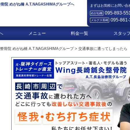
院 めがね橋 A.T.NAGASHIMAグループへ
まずはお気軽にお問い合
095-893-55
めがね橋
095-861-
メルクス長崎
へ
メニュー
料金一覧
スタッ
院 めがね橋 A.T.NAGASHIMAグループ
>
交通事故に遭ってしまったら