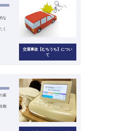
的な
たく
交通事故【むちうち】につい
て
の基
性期