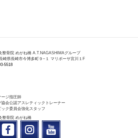
灸整骨院 めがね橋 A.T.NAGASHIMAグループ
025 長崎県長崎市今博多町９−１ マリポーサ宮川１F
3-5518
サージ指圧師
ツ協会公認アスレティックトレーナー
ピック委員会強化スタッフ
鍼灸整骨院 めがね橋