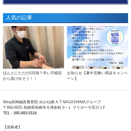
人気の記事
ほんとにただの5月病？辛い不眠症
お知らせ【暑中見舞い再診キャンペ
から抜け出そう！！
ーン】
Wing長崎鍼灸整骨院 めがね橋 A.T.NAGASHIMAグループ
〒850-0025 長崎県長崎市今博多町９−１ マリポーサ宮川１F
TEL：095-893-5518
【資格者】