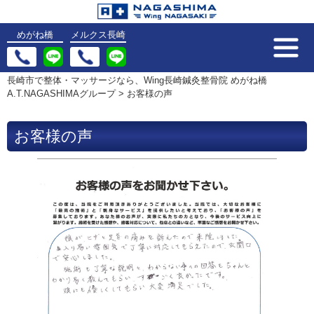
めがね橋
メルクス長崎
長崎市で整体・マッサージなら、Wing長崎鍼灸整骨院 めがね橋
A.T.NAGASHIMAグループ
>
お客様の声
お客様の声