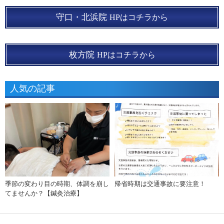
守口・北浜院
HPはコチラから
枚方院
HPはコチラから
人気の記事
季節の変わり目の時期、体調を崩し
帰省時期は交通事故に要注意！
てませんか？【鍼灸治療】