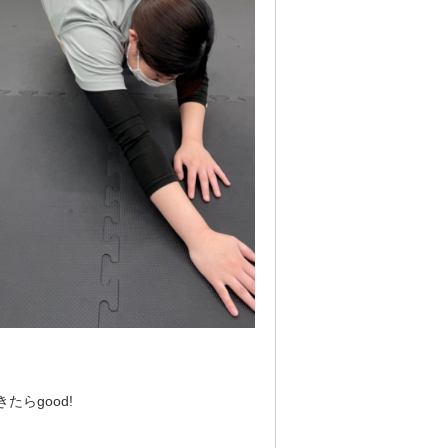
たらgood!