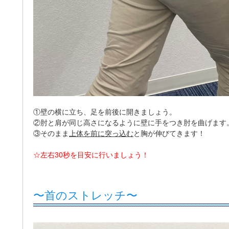
①壁の横に立ち、足を前後に開きましょう。
②肘と肩が同じ高さになるように壁に手をつき肘を曲げます
③そのまま
上体を前に突っ込む
と胸が伸びてきます！
☆左右30秒を目安に行いましょう！
〜首のストレッチ〜