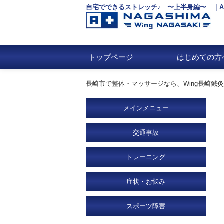
自宅でできるストレッチ♪ 〜上半身編〜 ｜A.T.
トップページ
はじめての方
長崎市で整体・マッサージなら、Wing長崎鍼灸整骨
メインメニュー
交通事故
トレーニング
症状・お悩み
スポーツ障害