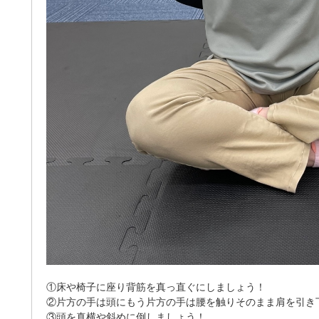
①床や椅子に座り背筋を真っ直ぐにしましょう！
②片方の手は頭にもう片方の手は腰を触りそのまま肩を引き
③頭を
真横や斜めに
倒しましょう！