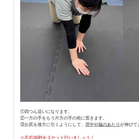
①四つん這いになります。
②一方の手をもう片方の手の前に置きます。
③お尻を後方に引くようにして、
背中や脇のあたり
が伸びてき
☆左右30秒を３セット行いましょう！