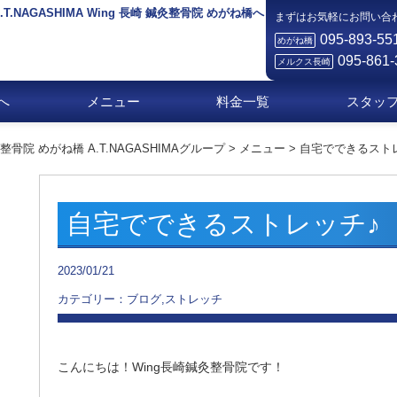
NAGASHIMA Wing 長崎 鍼灸整骨院 めがね橋へ
まずはお気軽にお問い合
095-893-55
めがね橋
095-861-
メルクス長崎
へ
メニュー
料金一覧
スタッ
院 めがね橋 A.T.NAGASHIMAグループ
>
メニュー
>
自宅でできるスト
自宅でできるストレッチ
2023/01/21
カテゴリー：ブログ,ストレッチ
こんにちは！Wing長崎鍼灸整骨院です！