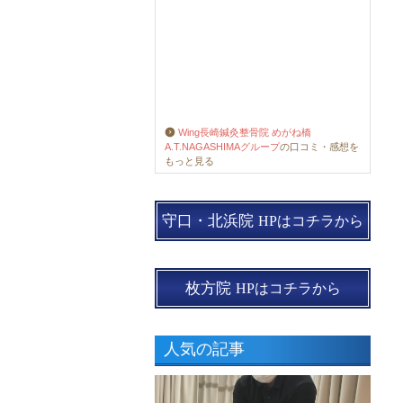
Wing長崎鍼灸整骨院 めがね橋
A.T.NAGASHIMAグループ
の口コミ・感想を
もっと見る
守口・北浜院
HPはコチラから
枚方院
HPはコチラから
人気の記事